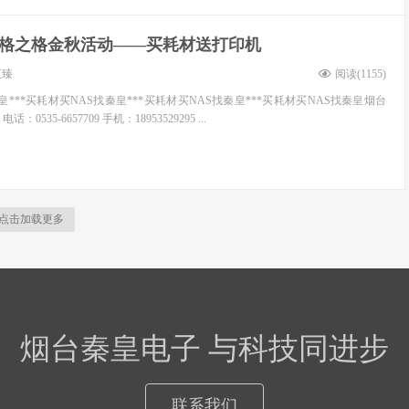
格之格金秋活动——买耗材送打印机
至臻
阅读(
1155
)
秦皇***买耗材买NAS找秦皇***买耗材买NAS找秦皇***买耗材买NAS找秦皇烟台
535-6657709 手机：18953529295 ...
点击加载更多
烟台秦皇电子 与科技同进步
联系我们