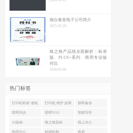
2024-10-12
烟台秦皇电子公司简介
2025-05-29
格之格产品线全面解析：标准
版、PLUS+系列、商用专业版
对比
2026-05-06
热门标签
打印机耗材 省钱
打印机 维护 故障
群晖备份
排查
群晖同步
群晖NAS
智能写作
AI鼠标
格之格鼠标
线上办公
协同办公
科研机构
政府