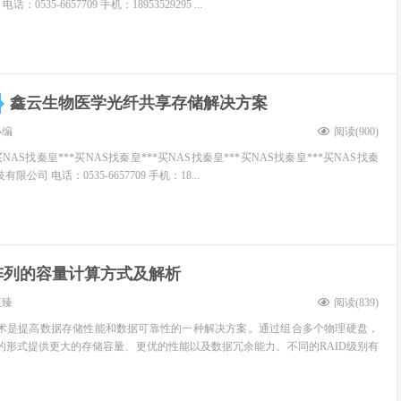
535-6657709 手机：18953529295 ...
鑫云生物医学光纤共享存储解决方案
小编
阅读(
900
)
买NAS找秦皇***买NAS找秦皇***买NAS找秦皇***买NAS找秦皇***买NAS找秦
公司 电话：0535-6657709 手机：18...
阵列的容量计算方式及解析
至臻
阅读(
839
)
技术是提高数据存储性能和数据可靠性的一种解决方案。通过组合多个物理硬盘，
元的形式提供更大的存储容量、更优的性能以及数据冗余能力。不同的RAID级别有