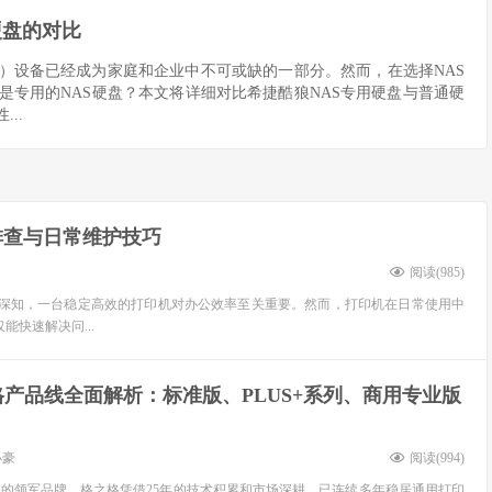
硬盘的对比
储）设备已经成为家庭和企业中不可或缺的一部分。然而，在选择NAS
专用的NAS硬盘？本文将详细对比希捷酷狼NAS专用硬盘与普通硬
..
排查与日常维护技巧
阅读(
985
)
深知，一台稳定高效的打印机对办公效率至关重要。然而，打印机在日常使用中
快速解决问...
格产品线全面解析：标准版、PLUS+系列、商用专业版
小豪
阅读(
994
)
的领军品牌，格之格凭借25年的技术积累和市场深耕，已连续多年稳居通用打印