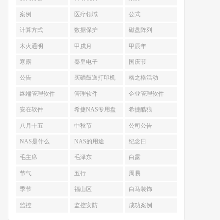
案例
医疗领域
公式
计算方式
数据保护
磁盘阵列
木火通明
甲戌月
甲辰年
寒露
秦皇电子
国庆节
公告
买硒鼓送打印机
格之格活动
终端管理软件
管理软件
企业管理软件
安在软件
希捷NAS专用盘
希捷酷狼
八月十五
中秋节
公司公告
NAS是什么
NAS的用途
纪念日
毛主席
毛泽东
白露
节气
五行
周易
季节
福山区
白马装饰
监控
监控安防
成功案例