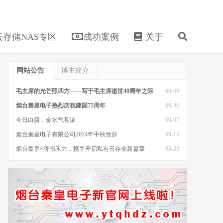
存储NAS专区
成功案例
关于
网站公告
博主简介
毛主席的光芒照四方——写于毛主席逝世48周年之际
09-09
烟台秦皇电子热烈庆祝建国75周年
09-30
今日白露，金水气甚浓
09-07
烟台秦皇电子有限公司2024年中秋致辞
09-15
烟台秦皇×济南禾力，携手开启私有云存储新篇章
08-23