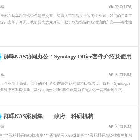
小编
阅读(
1176
)
每天都在与各种智能设备进行交互。随着人工智能技术的飞速发展，我们的日常工
生深刻变革。今天，我们要为大家介绍一款引领智能操作新潮流的产品——格之格
群晖NAS协同办公：Synology Office套件介绍及使用
至臻
阅读(
1083
)
，企业对于高效、安全的协同办公解决方案的需求日益增长。群晖（Synology）
决方案提供商，其Synology Office套件正是为了满足这一需求而诞生的...
群晖NAS案例集——政府、科研机构
小编
阅读(
1033
)
秦皇***买耗材买NAS找秦皇***买耗材买NAS找秦皇***买耗材买NAS找秦皇烟台