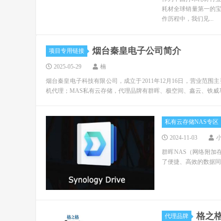
耗材全球销量第一的宝
作历程中，我们见...
烟台秦皇电子公司简介
项目专用链接
2025-05-29
楠
烟台秦皇电子科技有限公司，成立于2011年12月16日，营业范
机代理；MAS私有云存储，代理品牌有群晖、极空间、鑫云、铁威马、
私有云存储NAS专区
2024-11-03
群晖NAS（网络附加存
了便捷、高效的数据同步与
格之
代理品牌