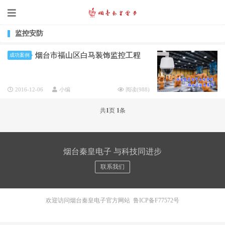
监控安防
烟台市福山区白马装饰监控工程
成功案例
2016-12-06
小编
阅读(
988
)
共
1
页
1
条
烟台秦皇电子 与科技同进步
联系我们
欢迎访问烟台秦皇电子官方网站
鲁ICP备F77572号