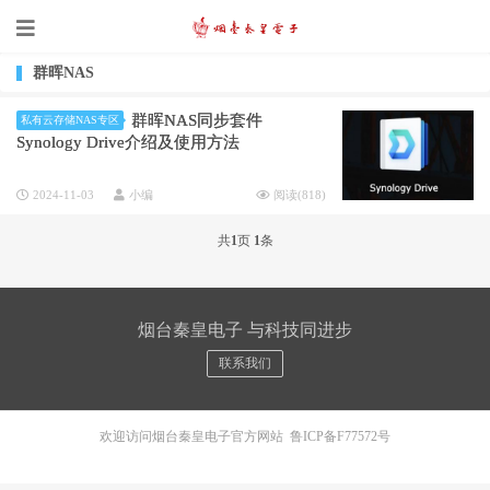
群晖NAS
群晖NAS同步套件
私有云存储NAS专区
Synology Drive介绍及使用方法
2024-11-03
小编
阅读(
818
)
共
1
页
1
条
烟台秦皇电子 与科技同进步
联系我们
欢迎访问烟台秦皇电子官方网站
鲁ICP备F77572号