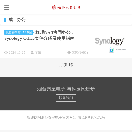
线上办公
群晖NAS协同办公：
私有云存储NAS专区
Synology Office套件介绍及使用指南
2024-10-25
至臻
阅读(
1083
)
共
1
页
1
条
烟台秦皇电子 与科技同进步
联系我们
欢迎访问烟台秦皇电子官方网站
鲁ICP备F77572号