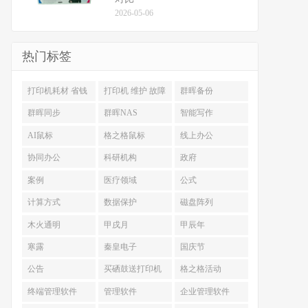
2026-05-06
热门标签
打印机耗材 省钱
打印机 维护 故障
群晖备份
排查
群晖同步
群晖NAS
智能写作
AI鼠标
格之格鼠标
线上办公
协同办公
科研机构
政府
案例
医疗领域
公式
计算方式
数据保护
磁盘阵列
木火通明
甲戌月
甲辰年
寒露
秦皇电子
国庆节
公告
买硒鼓送打印机
格之格活动
终端管理软件
管理软件
企业管理软件