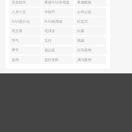
安在软件
希捷NAS专用盘
希捷酷狼
八月十五
中秋节
公司公告
NAS是什么
NAS的用途
纪念日
毛主席
毛泽东
白露
节气
五行
周易
季节
福山区
白马装饰
监控
监控安防
成功案例