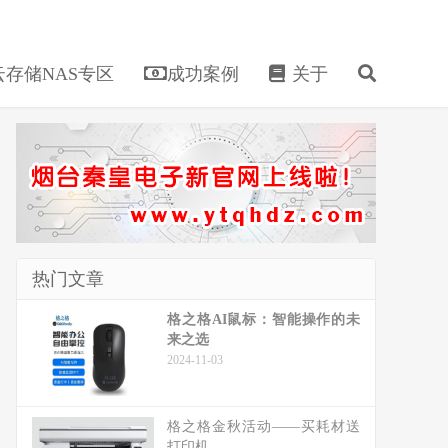
存储NAS专区
成功案例
关于
热门文章
格之格AI鼠标：智能操作的未
来之选
2024-11-03
格之格金秋活动——买耗材送
打印机