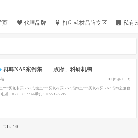
首页
代理品牌
打印耗材品牌专区
私有云
群晖NAS案例集——政府、科研机构
小编
阅读(
1033
)
秦皇***买耗材买NAS找秦皇***买耗材买NAS找秦皇***买耗材买NAS找秦皇烟台
535-6657709 手机：18953529295 ...
共
1
页
1
条