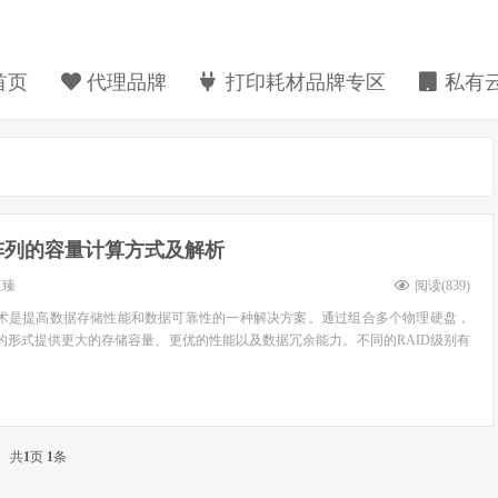
首页
代理品牌
打印耗材品牌专区
私有云
阵列的容量计算方式及解析
至臻
阅读(
839
)
技术是提高数据存储性能和数据可靠性的一种解决方案。通过组合多个物理硬盘，
元的形式提供更大的存储容量、更优的性能以及数据冗余能力。不同的RAID级别有
共
1
页
1
条