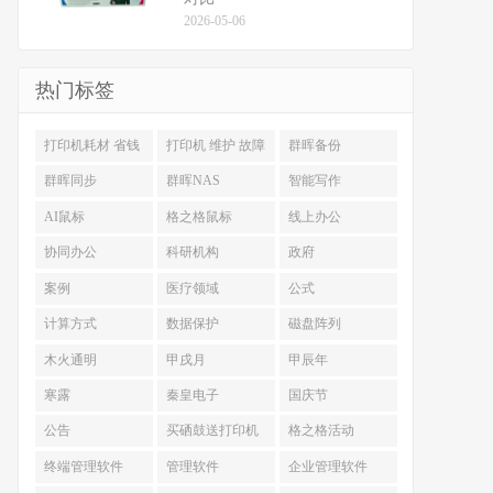
2026-05-06
热门标签
打印机耗材 省钱
打印机 维护 故障
群晖备份
排查
群晖同步
群晖NAS
智能写作
AI鼠标
格之格鼠标
线上办公
协同办公
科研机构
政府
案例
医疗领域
公式
计算方式
数据保护
磁盘阵列
木火通明
甲戌月
甲辰年
寒露
秦皇电子
国庆节
公告
买硒鼓送打印机
格之格活动
终端管理软件
管理软件
企业管理软件