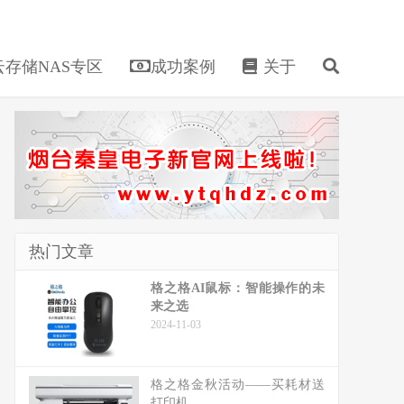
存储NAS专区
成功案例
关于
热门文章
格之格AI鼠标：智能操作的未
来之选
2024-11-03
格之格金秋活动——买耗材送
打印机