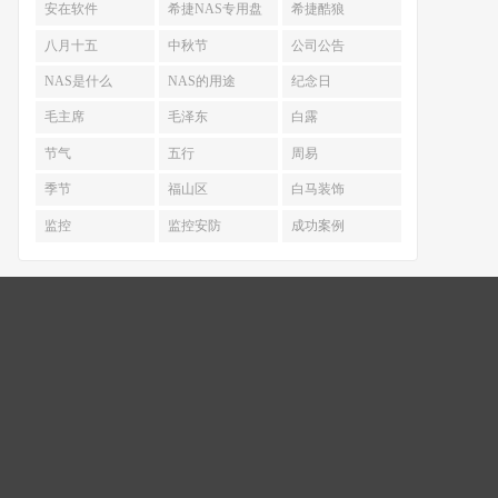
安在软件
希捷NAS专用盘
希捷酷狼
八月十五
中秋节
公司公告
NAS是什么
NAS的用途
纪念日
毛主席
毛泽东
白露
节气
五行
周易
季节
福山区
白马装饰
监控
监控安防
成功案例