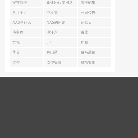
安在软件
希捷NAS专用盘
希捷酷狼
八月十五
中秋节
公司公告
NAS是什么
NAS的用途
纪念日
毛主席
毛泽东
白露
节气
五行
周易
季节
福山区
白马装饰
监控
监控安防
成功案例