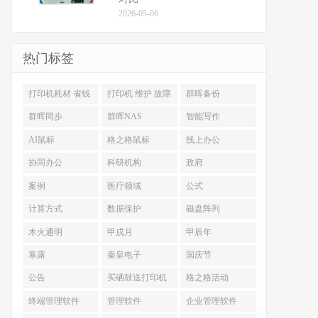
2026-05-06
热门标签
打印机耗材 省钱
打印机 维护 故障
群晖备份
排查
群晖同步
群晖NAS
智能写作
AI鼠标
格之格鼠标
线上办公
协同办公
科研机构
政府
案例
医疗领域
公式
计算方式
数据保护
磁盘阵列
木火通明
甲戌月
甲辰年
寒露
秦皇电子
国庆节
公告
买硒鼓送打印机
格之格活动
终端管理软件
管理软件
企业管理软件