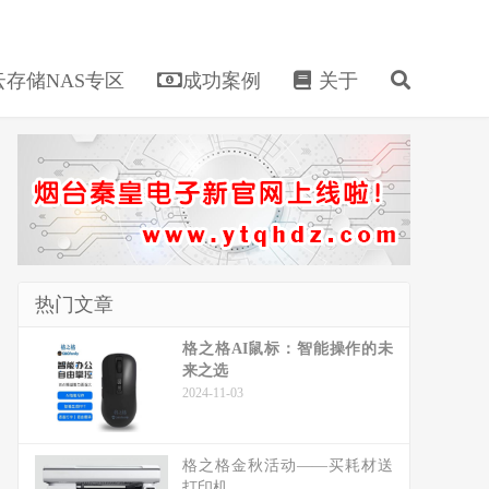
存储NAS专区
成功案例
关于
热门文章
格之格AI鼠标：智能操作的未
来之选
2024-11-03
格之格金秋活动——买耗材送
打印机