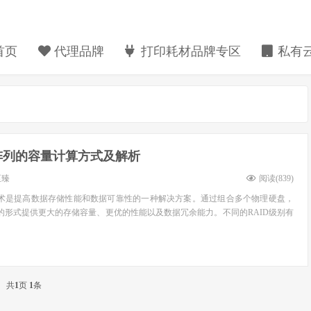
首页
代理品牌
打印耗材品牌专区
私有云
阵列的容量计算方式及解析
至臻
阅读(
839
)
技术是提高数据存储性能和数据可靠性的一种解决方案。通过组合多个物理硬盘，
元的形式提供更大的存储容量、更优的性能以及数据冗余能力。不同的RAID级别有
共
1
页
1
条