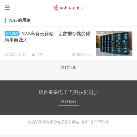
NAS的用途
NAS私有云存储：让数据存储变得
秦皇观点
简单而强大
2024-09-10
至臻
阅读(
711
)
共
1
页
1
条
烟台秦皇电子 与科技同进步
联系我们
欢迎访问烟台秦皇电子官方网站
鲁ICP备F77572号