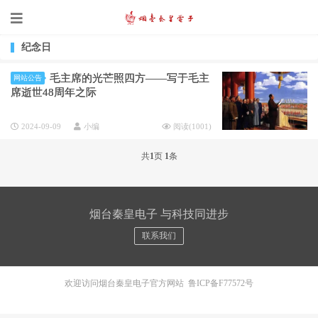
纪念日
毛主席的光芒照四方——写于毛主
网站公告
席逝世48周年之际
2024-09-09
小编
阅读(
1001
)
共
1
页
1
条
烟台秦皇电子 与科技同进步
联系我们
欢迎访问烟台秦皇电子官方网站
鲁ICP备F77572号