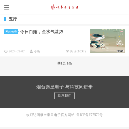
五行
今日白露，金水气甚浓
网站公告
2024-09-07
小编
阅读(
1037
)
共
1
页
1
条
烟台秦皇电子 与科技同进步
联系我们
欢迎访问烟台秦皇电子官方网站
鲁ICP备F77572号